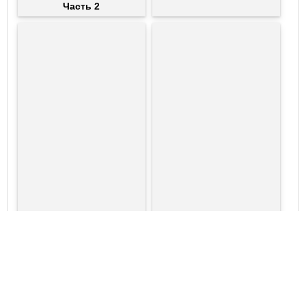
Часть 2
Андрей Сидоров, Юрий
Андрей Сидоров, Михаил
Москаленко
Тихонов, Юрий Москаленко
Боевое фэнтези, Книги про
Боевое фэнтези, Книги про
волшебников
волшебников