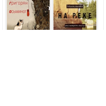
Анаит Григорян
Анаит Григорян
Современная русская
Современная русская
литература
литература
Осьминог
Поселок на реке
Оредеж