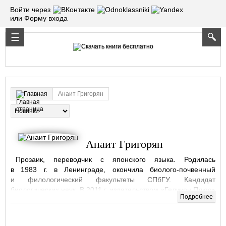
Войти через
или Форму входа
Анаит Григорян
Главная
Анаит Григорян
Прозаик, переводчик с японского языка. Родилась
в 1983 г. в Ленинграде, окончила биолого-почвенный
и филологический факультеты СПбГУ. Кандидат
биологических наук. В 2011 г. издательством «Геликон Плюс»
Подробнее
был выпущен дебютный сборник коротких историй
«Механическая кошка», в 2012 г. издательством «Айлурос»
(Нью-Йорк) – роман «Из глины и песка».