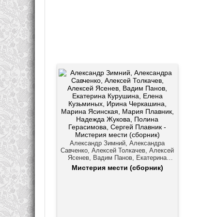
Александр Зимний, Александра
Савченко, Алексей Толкачев, Алексей
Ясенев, Вадим Панов, Екатерина
Курушина, Елена Кузьминых, Ирина
Мистерия мести (сборник)
Черкашина, Марина Ясинская, Мария
Плавник, Надежда Жукова, Полина
Герасимова, Сергей Плавник
Боевое фэнтези, Героическое
фэнтези, Городское фэнтези