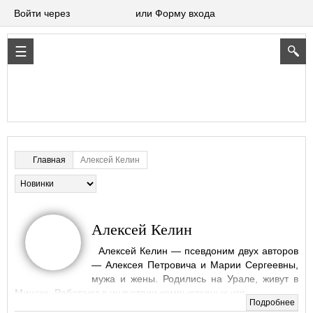
Войти через
или Форму входа
Алексей Келин
Главная
Алексей Келин
Алексей Келин — псевдоним двух авторов
— Алексея Петровича и Марии Сергеевны,
мужа и жены. Родились на Урале, живут в
Минске. Работают в индустрии компьютерных игр.
Подробнее
Произведения автора можно скачать в форматах fb2, txt,