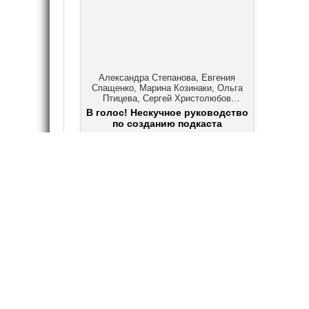
Александра Степанова, Евгения
Спащенко, Марина Козинаки, Ольга
Птицева, Сергей Христолюбов
Отраслевые издания, Руководства
В голос! Нескучное руководство
по созданию подкаста