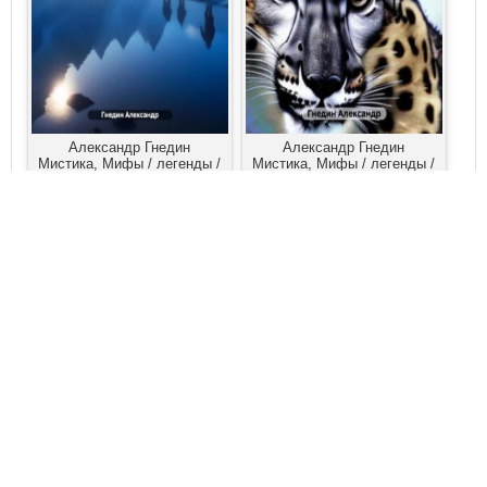
Александр Гнедин
Александр Гнедин
Мистика, Мифы / легенды /
Мистика, Мифы / легенды /
эпос
эпос
Зеркало исчезающего
Легенда пёстрых гор
озера
Александр Гнедин
Научная фантастика
Причём здесь СЛОН