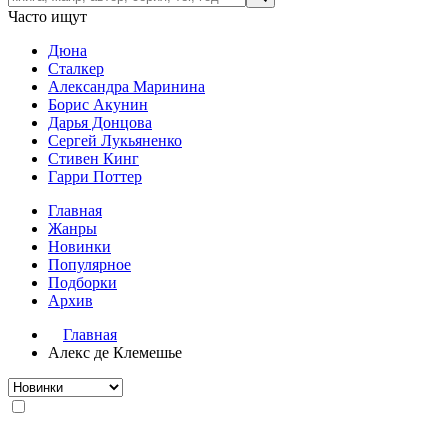
Часто ищут
Дюна
Сталкер
Александра Маринина
Борис Акунин
Дарья Донцова
Сергей Лукьяненко
Стивен Кинг
Гарри Поттер
Главная
Жанры
Новинки
Популярное
Подборки
Архив
Главная
Алекс де Клемешье