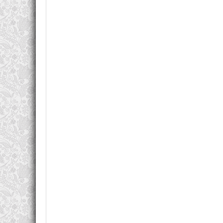
перерезанными венами, но, несмотря на очевидно
В ходе расследования сыщикам предстоит разгада
Произведения автора можно скачать в форматах fb2
Книг:
6