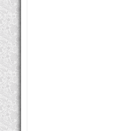
Алафер Бёрк родилась в октябре 1969 года 
юридическую школу Стэнфорда, она работала су
Портленда. Сейчас писательница живет в Нью-Йор
и процессуального права.
Кроме профессиональной деятельности Алаф
криминальных дел помогает ей писать мрачные к
Увлекательные и умные детективы
Алафер Бёрк пишет детективные романы, к
многолинейные сюжеты и сложные характеры
произведения автора:
«Вся в белом»;
«Убийство Спящей Красавицы»;
«Убийство Золушки».
Критики называют работы Алафер Бёрк не пр
книги вызывают бурю эмоций, поэтому пользуются
Многим читателям особенно запомнилась исто
предстоит расследовать самоубийство школьн